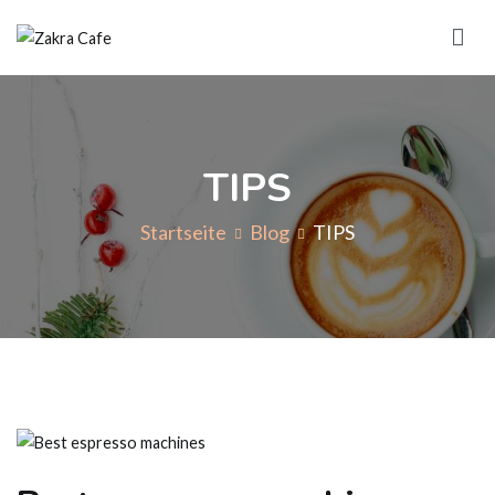
Zum
Inhalt
Zakra Cafe
springen
TIPS
Startseite
Blog
TIPS